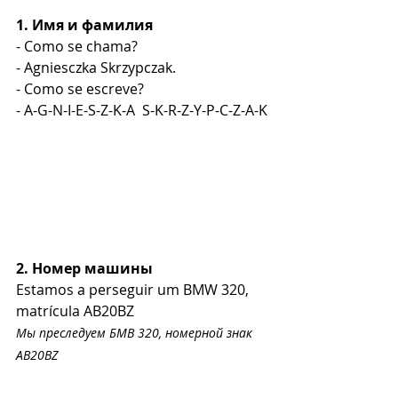
1. Имя и фамилия
- Como se chama?  
- Agniesczka Skrzypczak.
- Como se escreve? 
- A-G-N-I-E-S-Z-K-A  S-K-R-Z-Y-P-C-Z-A-K
2. Номер машины
Estamos a perseguir um BMW 320, 
matrícula AB20BZ
Мы преследуем БМВ 320, номерной знак 
AB20BZ