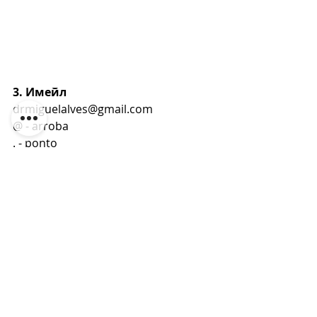
3. Имейл
drmiguelalves@gmail.com
@ - arroba
. - ponto
! обратите внимание, что gmail 
может звучать на португальском 
как "гемейл", так и "жемейл"