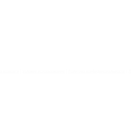
©2026 by Tatiana Bogomazova
ка
возврата
|
Условия использования
|
Политика конфиденциальности
|
П