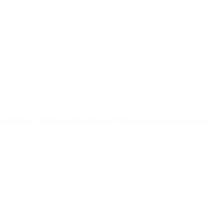
©2026 by Tatiana Bogomazova
ка
возврата
|
Условия использования
|
Политика конфиденциальности
|
П