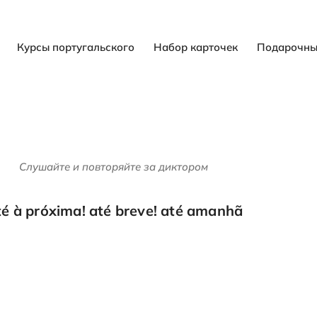
Курсы португальского
Набор карточек
Подарочны
Слушайте и повторяйте за диктором
té à próxima! até breve! até amanhã