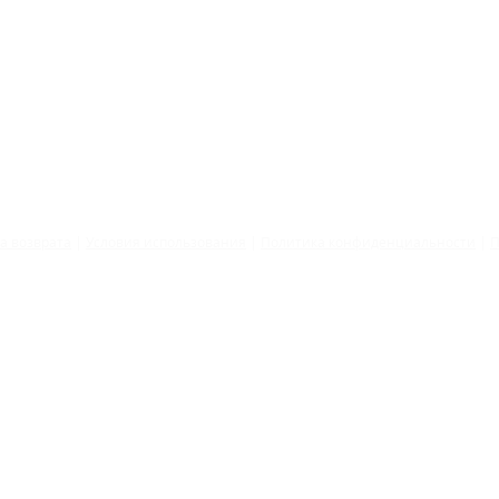
©2026 by Tatiana Bogomazova
ка
возврата
|
Условия использования
|
Политика конфиденциальности
|
П