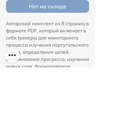
Нет на складе
Авторский комплект из 8 страниц в
формате PDF, который включает в
себя трекеры для мониторинга
процесса изучения португальского
языка, определения целей,
отслеживания прогресса, изучения
новых слов, формирования
привычек, а также увлекательные
задания.
©2026 by Tatiana Bogomazova
Политика доставки
|
Политика
возврата
|
Условия
использования
|
Политика конфиденциальности
|
Политика использования cookies