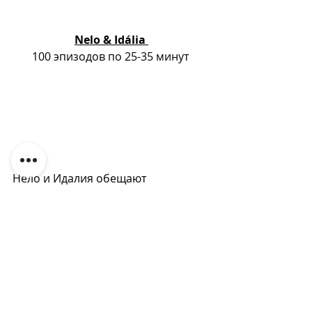
Nelo & Idália 
100 эпизодов по 25-35 минут 
Нело и Идалия обещают 
альтернативный юмор на RTP, в 
этом взрывном и язвительном 
сериале.
Знаменитые "куклы", созданные 
Германом Жозе, - супруги Нело и 
Идалия - в сериале, 
изображающем бурную 