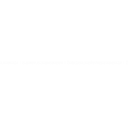
©2026 by Tatiana Bogomazova
ка
возврата
|
Условия использования
|
Политика конфиденциальности
|
П