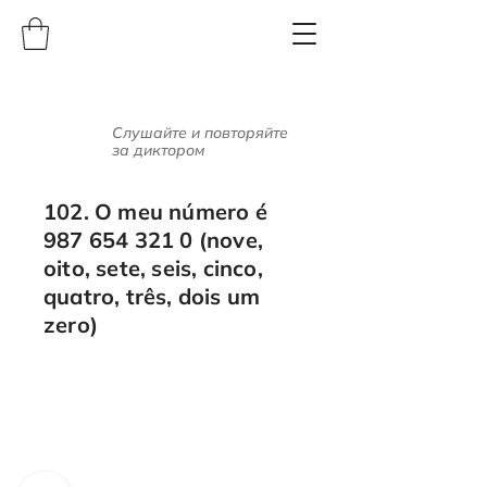
Слушайте и повторяйте
за диктором
102. O meu número é
987 654 321 0
(nove,
oito, sete, seis, cinco,
quatro, três, dois um
zero)